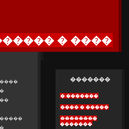
����� � ����
�������
�����
�
� �������
��
���� � �����
������
��������
�������
�