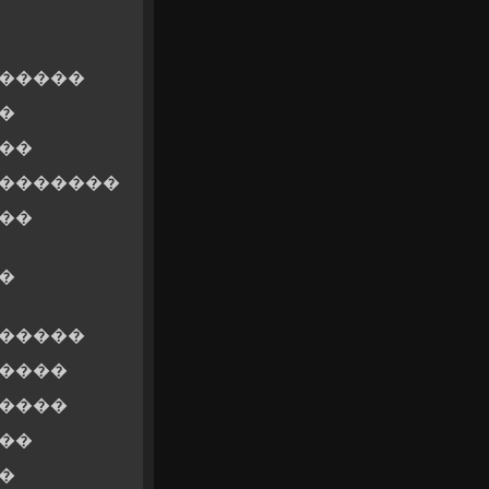
������
�
��
 �������
��
�
������
�����
�����
��
�