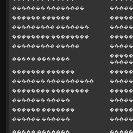
������� ��������
�����
������ ������
�����
��������� �������
�����
�������� ��������
�����
��������� �����
�����
����
����� �������
����
������� ������
�����
������� ����������
�����
�������� ��������
�����
������� �����
�����
������ �������
�����
������ ������
�����
����� �������
�����