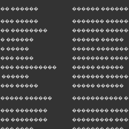
�� ������
������ ������
��� �����
������� �����
�� ��������
������� ����
� ������
������ �����
� �����
����� �������
��� ����
�������� ���
��� ���������
����� ������
 ������
������� �����
��� �����
����� ������
����� ������
����������� 
��� �������
�������� ����
�� ��������
��������� ��
��� ����
������� ����