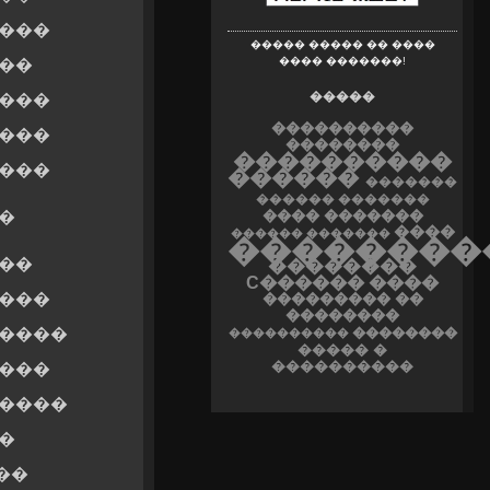
����
����� ����� �� ����
���� �������!
��
�����
����
����������
����
��������
����������
����
������
�������
������
�������
�
���� �������
����
������ �������
��������
��
��������
C������ ����
����
��������� ��
��������
�����
��������
����������
����� �
����������
����
�����
�
��