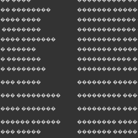
�� ��������
������� �����
���� ����
������������
 ��������
������������
���� �������
��������� ��
� ������
������� �����
� �������
����������� 
� ��������
��������� ��
��� �����
������� �����
��� ���������
��������� ���
���� �������
��������� ���
������ ������
�������� ����
��� �����
������� �����