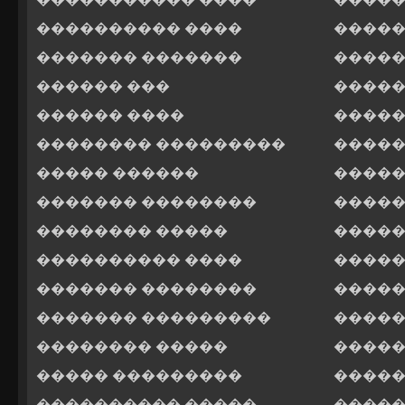
���������� ����
�����
������� �������
�����
������ ���
�����
������ ����
�����
�������� ���������
�����
����� ������
�����
������� ��������
�����
�������� �����
�����
���������� ����
�����
������� ��������
�����
������� ���������
�����
�������� �����
�����
����� ���������
�����
���������� �����
�����