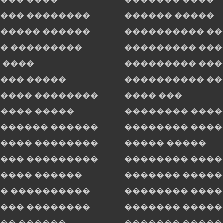
��� ��������
������ �����
����� ������
���������� �
� ���������
��������� ��
 ����
��������� ��
��� �����
���������� �
���� ��������
���� ���
���� �����
�������� ���
������ ������
�������� ����
���� ��������
����� �����
��� ���������
�������� ����
���� ������
������� �����
� ����������
�������� ����
��� ��������
������� ����
�� ������
������� ����