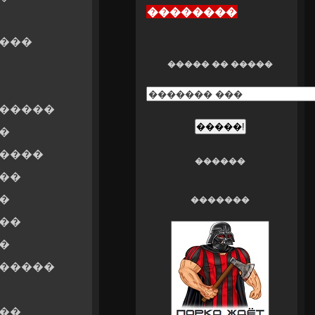
��������
����
�����
�� �����
������
�
�����
������
��
�
�������
��
�
������
��