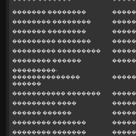
������� ��������
�����
�������� ��������
�����
������� ��������
�����
��������� �������
�����
��������� ���������
�����
�������� ������
�����
���������-
��������������
�����
������
����������� �������
�����
��������� ����
�����
������ ������
�����
�������� �������
�����
�������� �������
�����