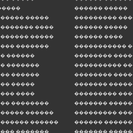
�����
������ �����
����� �����
��������� ��
������� ����
������ �����
������ �����
������ ����
��� �������
����������� 
� ������
�������� ����
� �������
���������� �
�� ������
�������� ����
�� �����
������� �����
��� ����
��������� ���
�� ��������
������� �����
����� ������
��������� ��
������ ������
������ ������
��� �������
������� �����