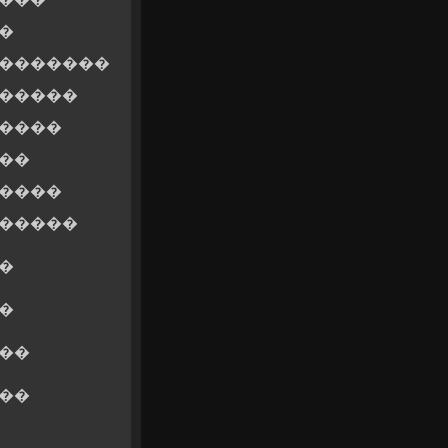
�
 �������
 �����
�����
��
�����
������
�
�
��
��