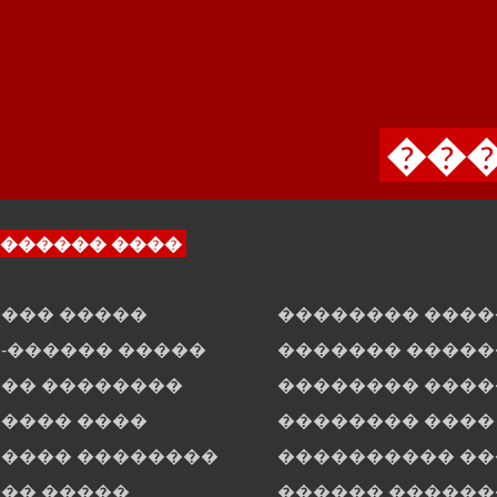
���
������ ����
��� �����
�������� ���
-������ �����
������� �����
�� ��������
�������� ����
���� ����
�������� ����
���� ��������
���������� �
�� �����
������ ������