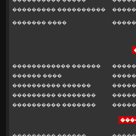
��������� ����������
�����
������� ����
�����
������������ ������
�����
������ ����
�����
���������� ������
�����
��������� ��������
�����
���������� �������
�����
���
��������� ������
�����