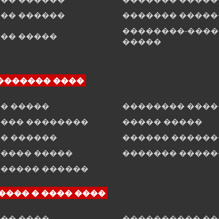
�� ������
������� �����
��������-���
�� �����
�����
������� ����
� �����
�������� ���
��� ��������
����� �����
� ������
������ ������
���� �����
������� �����
����� ������
���� � ���� ����
�� ����
���������� �