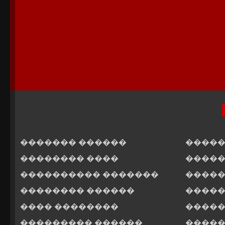
������� ������
�����
�������� ����
�����
���������� �������
�����
�������� ������
�����
���� ��������
�����
��������� ������
�����