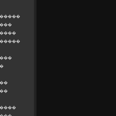
������
����
�����
������
����
�
��
��
�����
����