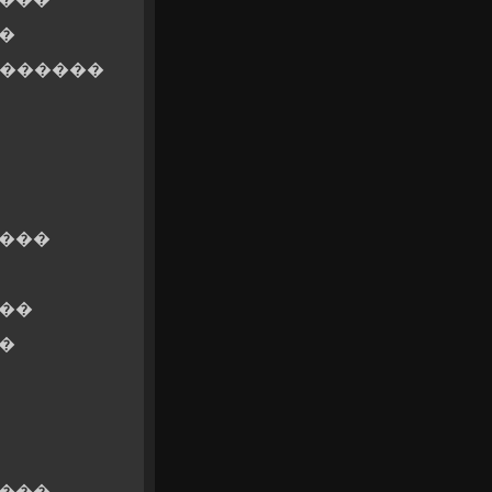
�
�������
����
��
�
����