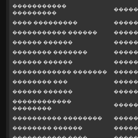
�����������
�����
���������
���� ���������
�����
����������� ������
�����
������ ������
�����
�������� �������
�����
������ ������
�����
������������ �������
�����
�������� ���
�����
������ ������
�����
������������
�����
��������
���������� ��������
�����
�������� ������
�����
����������� ����
�����