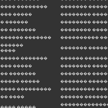
���� ��������
������� ����
��� �����
�������� ����
� ������
�������� ���
�� �������
�������� ���
������ �������
���������� �
�������
������� �����
�����
����� �������
������ ������
��� �����
�������� ���
�� �������
�������� ���
����� �����
������� ����
���� ���������
��������� ��
�� ����
������ ������
������������
���� �����