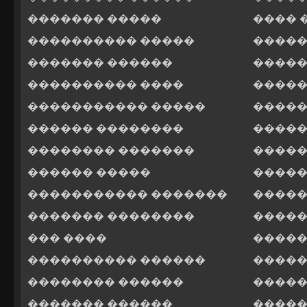
������� �����
���� 
���������� �����
�����
������� ������
�����
���������� ����
�����
����������� �����
�����
������ ��������
�����
�������� �������
�����
������ �����
�����
����������� �������
�����
������� ��������
�����
��� ����
�����
���������� ������
�����
�������� ������
�����
������� ������
�����