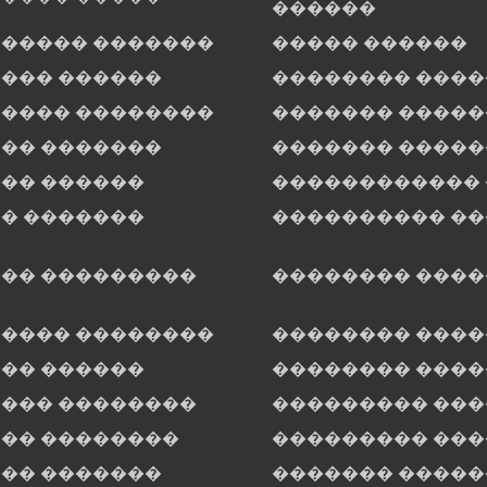
������
����� �������
����� ������
��� ������
�������� ���
���� ��������
������� �����
�� �������
������� �����
�� ������
������������
� �������
���������� ��
�� ���������
�������� ����
���� ��������
�������� ���
�� ������
�������� ���
��� ��������
��������� ��
�� ��������
��������� ���
�� �������
������� �����