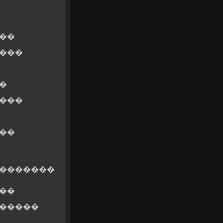
��
����
�
����
��
��������
��
������