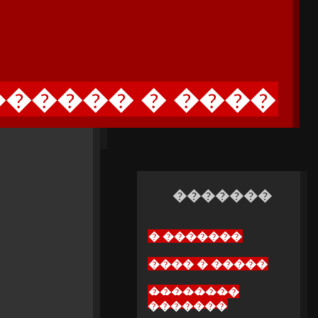
����� � ����
�������
� �������
���� � �����
��������
�������