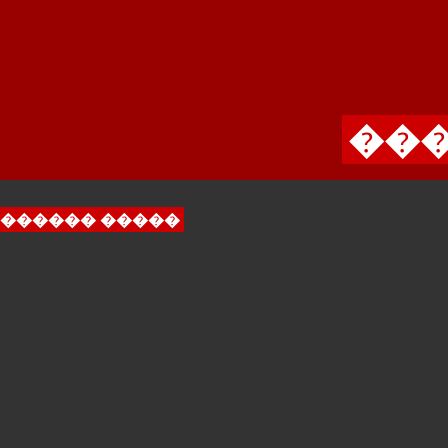
���
������ �����