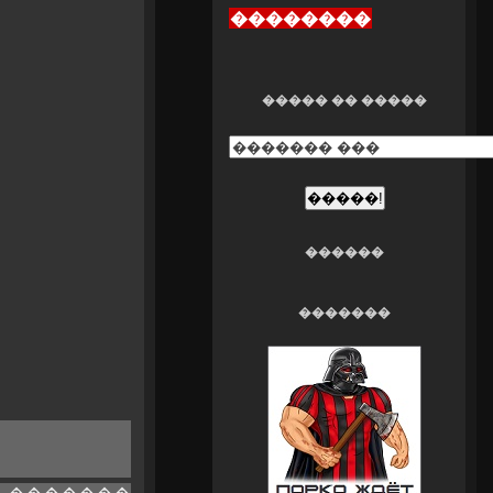
��������
����� �� �����
������
�������