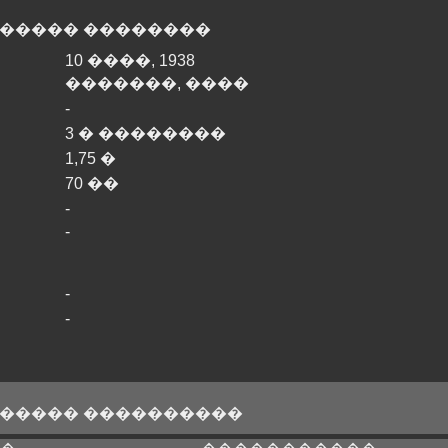
����� ��������
10 ����, 1938
�������, ����
-
3 � ��������
1,75 �
70 ��
-
-
-
-
����� ����������