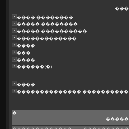
���
���� ��������
����� ��������
����� ����������
�������������
����
���
����
������(�)
����
�������������� ����������
�
�����