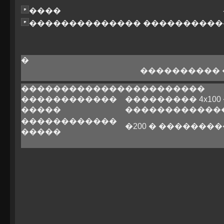
����
�������������� ����������
�
����������
�������������
����������
������������
��������� 4x100
�����
������������
������������
�200 � �������
�����