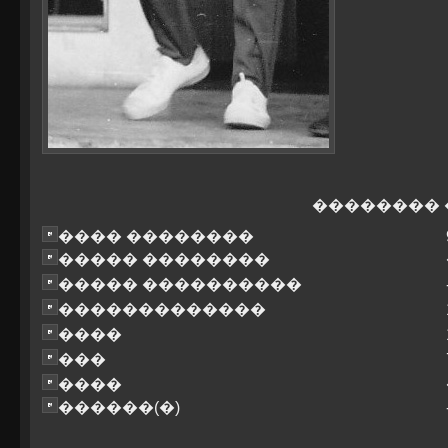
��������
���� ��������
����� ��������
����� ����������
�������������
����
���
����
������(�)