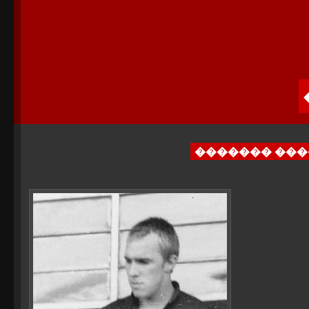
������� ��