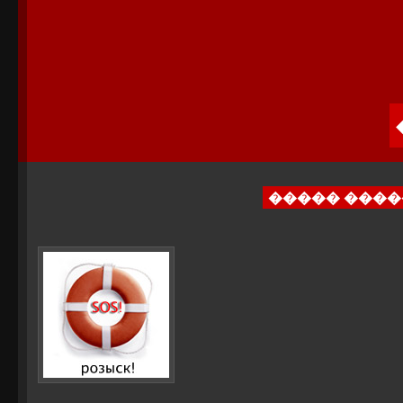
����� ����