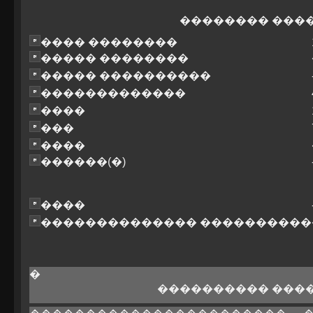
�������� ���
���� ��������
����� ��������
����� ����������
�������������
����
���
����
������(�)
����
�������������� ����������
�
���������� ���