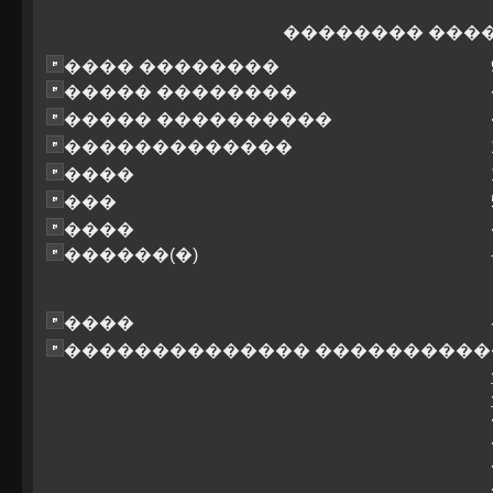
�������� ���
���� ��������
����� ��������
����� ����������
�������������
����
���
����
������(�)
����
�������������� ����������