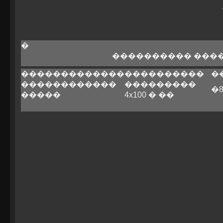
�
���������� ���
�������������
����������
�
������������
���������
�
�����
4x100 � ��