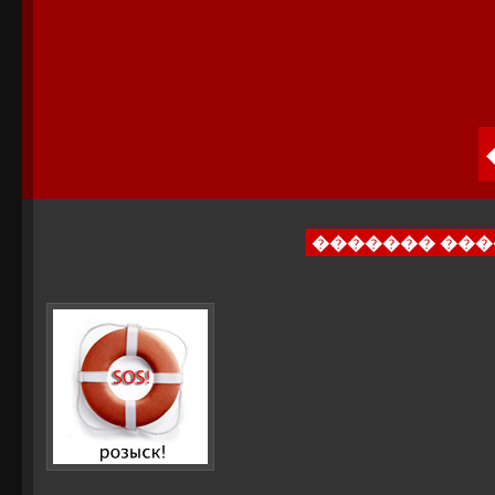
������� ��