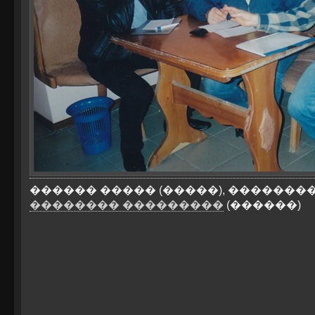
������ ����� (�����), ��������
�������� ���������
(������)