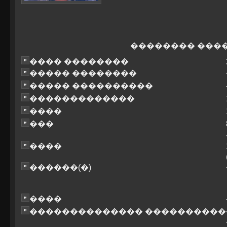
�������� ���
���� ��������
����� ��������
����� ����������
�������������
����
���
����
������(�)
����
�������������� ����������