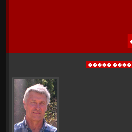
����� ����