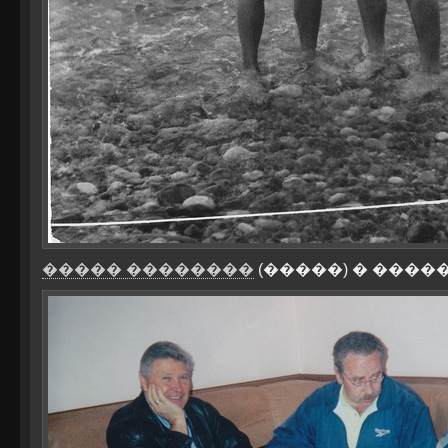
����� ��������
(�����) � �����