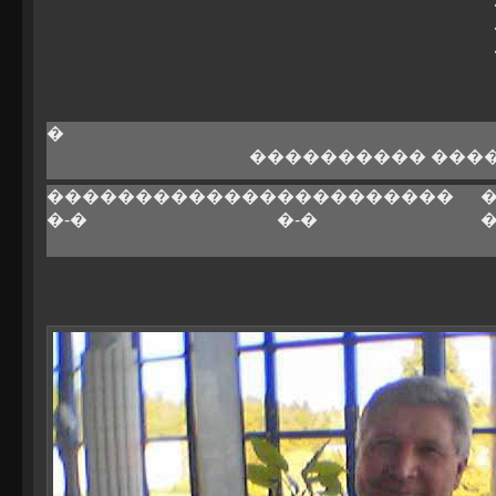
�
���������� ���
�������������
����������
�-�
�-�
�